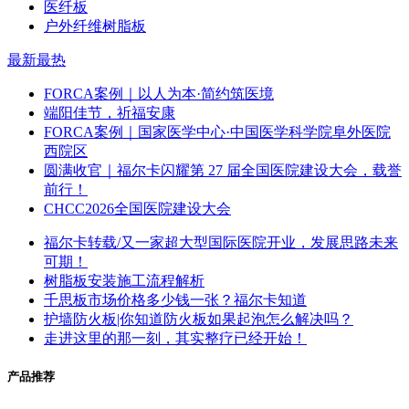
医纤板
户外纤维树脂板
最新
最热
FORCA案例｜以人为本·简约筑医境
端阳佳节，祈福安康
FORCA案例｜国家医学中心·中国医学科学院阜外医院
西院区
圆满收官｜福尔卡闪耀第 27 届全国医院建设大会，载誉
前行！
CHCC2026全国医院建设大会
福尔卡转载/又一家超大型国际医院开业，发展思路未来
可期！
树脂板安装施工流程解析
千思板市场价格多少钱一张？福尔卡知道
护墙防火板|你知道防火板如果起泡怎么解决吗？
走进这里的那一刻，其实整疗已经开始！
产品推荐