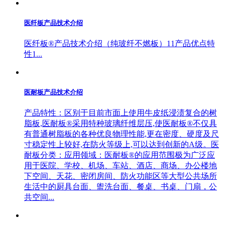
医纤板产品技术介绍
医纤板®产品技术介绍（纯玻纤不燃板）11产品优点特
性1...
医耐板产品技术介绍
产品特性：区别于目前市面上使用牛皮纸浸渍复合的树
脂板,医耐板®采用特种玻璃纤维层压,使医耐板®不仅具
有普通树脂板的各种优良物理性能,更在密度、硬度及尺
寸稳定性上较好,在防火等级上,可以达到创新的A级。医
耐板分类：应用领域：医耐板®的应用范围极为广泛应
用于医院、学校、机场、车站、酒店、商场、办公楼地
下空间、天花、密闭房间、防火功能区等大型公共场所
生活中的厨具台面、盥洗台面、餐桌、书桌、门扇，公
共空间...