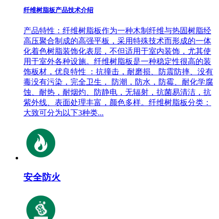
纤维树脂板产品技术介绍
产品特性：纤维树脂板作为一种木制纤维与热固树脂经
高压聚合制成的高强平板，采用特殊技术而形成的一体
化着色树脂装饰化表层，不但适用于室内装饰，尤其使
用于室外各种设施。纤维树脂板是一种稳定性很高的装
饰板材，优良特性 ：抗撞击，耐磨损、防震防摔、没有
毒没有污染，完全卫生， 防潮，防水，防霉、耐化学腐
蚀、耐热，耐烟灼、防静电，无辐射，抗菌易清洁，抗
紫外线、表面处理丰富，颜色多样。纤维树脂板分类：
大致可分为以下3种类...
安全防火