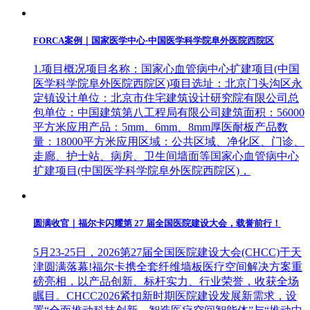
FORCA案例｜国家医学中心·中国医学科学院阜外医院西院区
1.项目概况项目名称：国家心血管病中心扩建项目(中国
医学科学院阜外医院西院区)项目选址：北京门头沟区永
定镇设计单位：北京市住宅建筑设计研究院有限公司总
包单位：中国建筑第八工程局有限公司建筑面积：56000
平方米应用产品：5mm、6mm、8mm厚医耐板产品数
量：18000平方米应用区域：公共区域、净化区、门诊、
走廊、护士站、病房、卫生间墙面等国家心血管病中心
扩建项目(中国医学科学院阜外医院西院区)，
圆满收官｜福尔卡闪耀第 27 届全国医院建设大会，载誉前行！
5月23-25日，2026第27届全国医院建设大会(CHCC)于天
津圆满落幕!福尔卡携全套纤维墙板医疗空间解决方案重
磅亮相，以产品创新、标杆实力、行业荣誉，收获全场
瞩目。CHCC2026紧扣新时期医院建设发展新需求，设