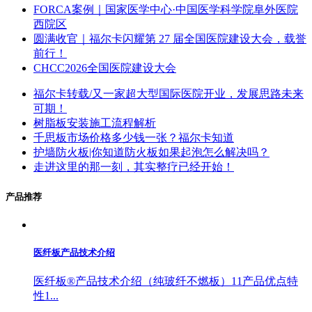
FORCA案例｜国家医学中心·中国医学科学院阜外医院
西院区
圆满收官｜福尔卡闪耀第 27 届全国医院建设大会，载誉
前行！
CHCC2026全国医院建设大会
福尔卡转载/又一家超大型国际医院开业，发展思路未来
可期！
树脂板安装施工流程解析
千思板市场价格多少钱一张？福尔卡知道
护墙防火板|你知道防火板如果起泡怎么解决吗？
走进这里的那一刻，其实整疗已经开始！
产品推荐
医纤板产品技术介绍
医纤板®产品技术介绍（纯玻纤不燃板）11产品优点特
性1...