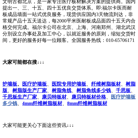
文明古都北京，是一家专注医疗板材解决方案的提供商。国内
提出一、三、十五、四十五优良交货体系。即:福尔卡医而耐
板成品墙面一站式优良服务，现货供应国内3天物流到达，非
常规产品十五天送达，每2000平米医耐板成品面四十五天内合
格交何完成。福尔卡公司在北京、上海、河南郑州、湖北武汉
分別设立办事处及加工中心，以就近服务的原则，缩短交货时
间，更好的服务好每一位顾客。全国服务热线：010-65706171
大家可能都在搜↓↓↓
护墙板
、
医疗护墙板
、
医院专用护墙板
、
纤维树脂板材
、
树脂
版
、
树脂版生产厂家
、
树脂角线
、
树脂角线多少钱
、
千思板
、
千思板生产厂家
、
康贝特板材
、
康贝特板材价格
、
医疗护墙板
多少钱
、
4mm纤维树脂板材
、
8mm纤维树脂板材
大家可能更关心下面这些资讯↓↓↓