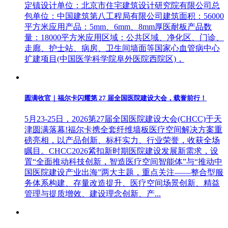
定镇设计单位：北京市住宅建筑设计研究院有限公司总
包单位：中国建筑第八工程局有限公司建筑面积：56000
平方米应用产品：5mm、6mm、8mm厚医耐板产品数
量：18000平方米应用区域：公共区域、净化区、门诊、
走廊、护士站、病房、卫生间墙面等国家心血管病中心
扩建项目(中国医学科学院阜外医院西院区)，
圆满收官｜福尔卡闪耀第 27 届全国医院建设大会，载誉前行！
5月23-25日，2026第27届全国医院建设大会(CHCC)于天
津圆满落幕!福尔卡携全套纤维墙板医疗空间解决方案重
磅亮相，以产品创新、标杆实力、行业荣誉，收获全场
瞩目。CHCC2026紧扣新时期医院建设发展新需求，设
置“全面推动科技创新，智造医疗空间智能体”与“推动中
国医院建设产业出海”两大主题，重点关注——整合型服
务体系构建、存量改造提升、医疗空间场景创新、精益
管理与提质增效、建设理念创新、产...