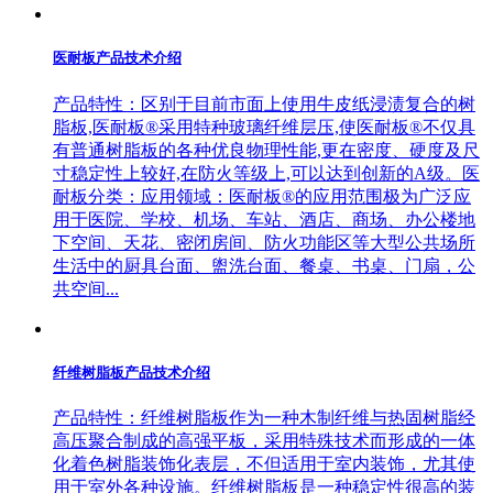
医耐板产品技术介绍
产品特性：区别于目前市面上使用牛皮纸浸渍复合的树
脂板,医耐板®采用特种玻璃纤维层压,使医耐板®不仅具
有普通树脂板的各种优良物理性能,更在密度、硬度及尺
寸稳定性上较好,在防火等级上,可以达到创新的A级。医
耐板分类：应用领域：医耐板®的应用范围极为广泛应
用于医院、学校、机场、车站、酒店、商场、办公楼地
下空间、天花、密闭房间、防火功能区等大型公共场所
生活中的厨具台面、盥洗台面、餐桌、书桌、门扇，公
共空间...
纤维树脂板产品技术介绍
产品特性：纤维树脂板作为一种木制纤维与热固树脂经
高压聚合制成的高强平板，采用特殊技术而形成的一体
化着色树脂装饰化表层，不但适用于室内装饰，尤其使
用于室外各种设施。纤维树脂板是一种稳定性很高的装