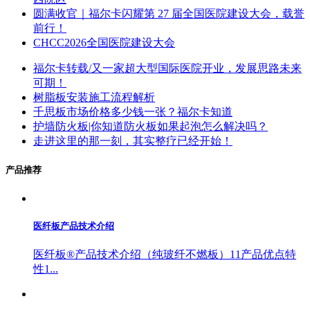
圆满收官｜福尔卡闪耀第 27 届全国医院建设大会，载誉
前行！
CHCC2026全国医院建设大会
福尔卡转载/又一家超大型国际医院开业，发展思路未来
可期！
树脂板安装施工流程解析
千思板市场价格多少钱一张？福尔卡知道
护墙防火板|你知道防火板如果起泡怎么解决吗？
走进这里的那一刻，其实整疗已经开始！
产品推荐
医纤板产品技术介绍
医纤板®产品技术介绍（纯玻纤不燃板）11产品优点特
性1...