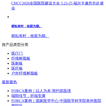
CHCC2026全国医院建设大会 5.23-25 福尔卡邀您共赴盛
会
耕耘有时，收获为期。
耕耘有时，收获为期。
按产品类型分类
医疗门
纤维树脂板
医耐板
医纤板
户外纤维树脂板
最新
最热
FORCA案例｜以人为本·简约筑医境
端阳佳节，祈福安康
FORCA案例｜国家医学中心·中国医学科学院阜外医院
西院区