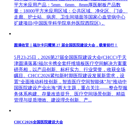
平方米应用产品：5mm、6mm、8mm厚医耐板产品数
量：18000平方米应用区域：公共区域、净化区、门诊、
走廊、护士站、病房、卫生间墙面等国家心血管病中心
扩建项目(中国医学科学院阜外医院西院区)，
圆满收官｜福尔卡闪耀第 27 届全国医院建设大会，载誉前行！
5月23-25日，2026第27届全国医院建设大会(CHCC)于天
津圆满落幕!福尔卡携全套纤维墙板医疗空间解决方案重
磅亮相，以产品创新、标杆实力、行业荣誉，收获全场
瞩目。CHCC2026紧扣新时期医院建设发展新需求，设
置“全面推动科技创新，智造医疗空间智能体”与“推动中
国医院建设产业出海”两大主题，重点关注——整合型服
务体系构建、存量改造提升、医疗空间场景创新、精益
管理与提质增效、建设理念创新、产...
CHCC2026全国医院建设大会