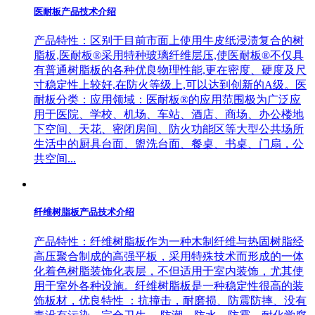
医耐板产品技术介绍
产品特性：区别于目前市面上使用牛皮纸浸渍复合的树
脂板,医耐板®采用特种玻璃纤维层压,使医耐板®不仅具
有普通树脂板的各种优良物理性能,更在密度、硬度及尺
寸稳定性上较好,在防火等级上,可以达到创新的A级。医
耐板分类：应用领域：医耐板®的应用范围极为广泛应
用于医院、学校、机场、车站、酒店、商场、办公楼地
下空间、天花、密闭房间、防火功能区等大型公共场所
生活中的厨具台面、盥洗台面、餐桌、书桌、门扇，公
共空间...
纤维树脂板产品技术介绍
产品特性：纤维树脂板作为一种木制纤维与热固树脂经
高压聚合制成的高强平板，采用特殊技术而形成的一体
化着色树脂装饰化表层，不但适用于室内装饰，尤其使
用于室外各种设施。纤维树脂板是一种稳定性很高的装
饰板材，优良特性 ：抗撞击，耐磨损、防震防摔、没有